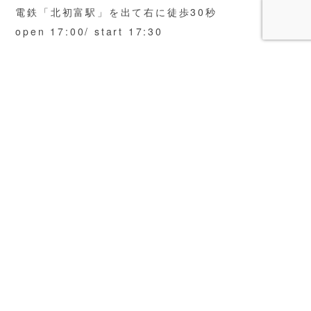
電鉄「北初富駅」を出て右に徒歩30秒
open 17:00/ start 17:30
Ticket
一般：¥1,700 + 1Drink (¥300〜) 高校生以下：
¥850 + 1Drink (¥150)
Act
佐久間元樹／Bubblegun／たまゆら／中込俊介／う
な／りさ
SHARE