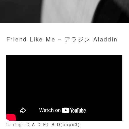
Friend Like Me – アラジン Aladdin
tuning: D A D F# B D(capo3)