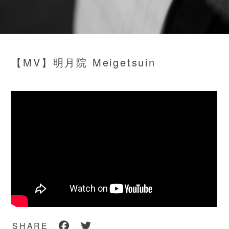
【MV】明月院 Meigetsuin
SHARE