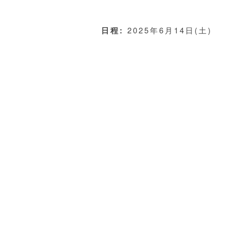
日程:
2025年6月14日(土)
場所:
Music Diner FAMILY
出演:
シミズカナコ/ 佐久間元
チケット:
¥3,000 (drink別)
ご予約はこちら
SHARE