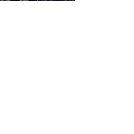
と虎と魚たち』挿入歌
白日 – King Gnu