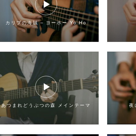
カリブの海賊 – ヨーホー Yo Ho
あつまれどうぶつの森 メインテーマ
夜