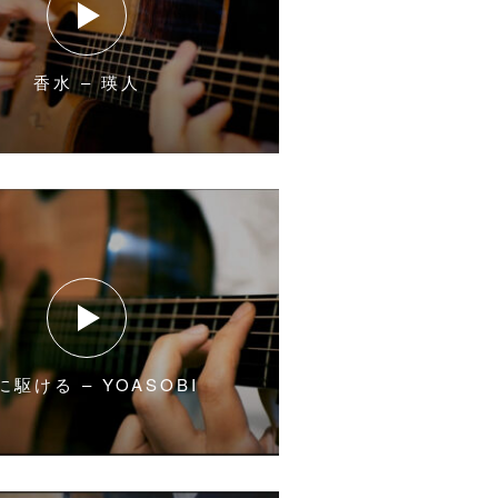
香水 – 瑛人
に駆ける – YOASOBI