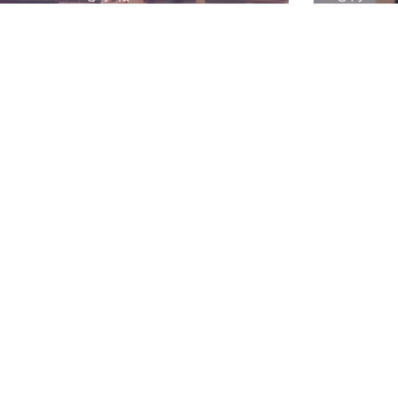
【作業用BGM】あつまれどうぶつの
森BGM