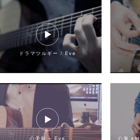
ドラマツルギー / Eve
心予報 – Eve
心海 sh